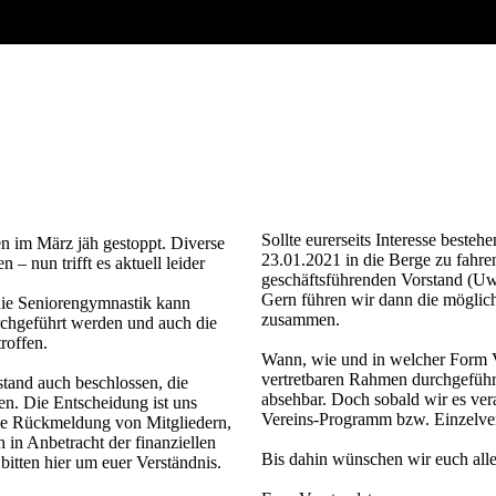
Sollte eurerseits Interesse beste
ten im März jäh gestoppt. Diverse
23.01.2021 in die Berge zu fahre
 – nun trifft es aktuell leider
geschäftsführenden Vorstand (U
Gern führen wir dann die mögliche
 die Seniorengymnastik kann
zusammen.
rchgeführt werden und auch die
roffen.
Wann, wie und in welcher Form Ve
vertretbaren Rahmen durchgeführt
tand auch beschlossen, die
absehbar. Doch sobald wir es ve
n. Die Entscheidung ist uns
Vereins-Programm bzw. Einzelve
 die Rückmeldung von Mitgliedern,
 in Anbetracht der finanziellen
Bis dahin wünschen wir euch alle
itten hier um euer Verständnis.