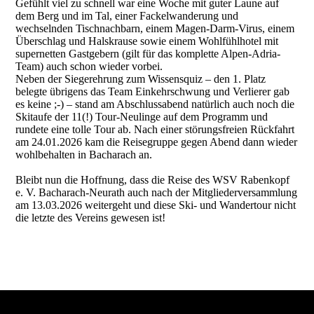
Gefühlt viel zu schnell war eine Woche mit guter Laune auf
dem Berg und im Tal, einer Fackelwanderung und
wechselnden Tischnachbarn, einem Magen-Darm-Virus, einem
Überschlag und Halskrause sowie einem Wohlfühlhotel mit
supernetten Gastgebern (gilt für das komplette Alpen-Adria-
Team) auch schon wieder vorbei.
Neben der Siegerehrung zum Wissensquiz – den 1. Platz
belegte übrigens das Team Einkehrschwung und Verlierer gab
es keine ;-) – stand am Abschlussabend natürlich auch noch die
Skitaufe der 11(!) Tour-Neulinge auf dem Programm und
rundete eine tolle Tour ab. Nach einer störungsfreien Rückfahrt
am 24.01.2026 kam die Reisegruppe gegen Abend dann wieder
wohlbehalten in Bacharach an.
Bleibt nun die Hoffnung, dass die Reise des WSV Rabenkopf
e. V. Bacharach-Neurath auch nach der Mitgliederversammlung
am 13.03.2026 weitergeht und diese Ski- und Wandertour nicht
die letzte des Vereins gewesen ist!