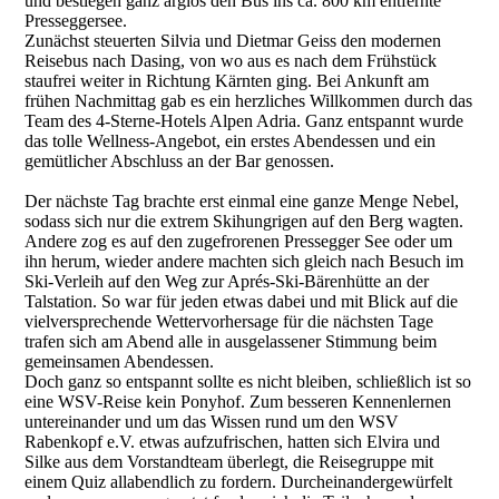
und bestiegen ganz arglos den Bus ins ca. 800 km entfernte
Presseggersee.
Zunächst steuerten Silvia und Dietmar Geiss den modernen
Reisebus nach Dasing, von wo aus es nach dem Frühstück
staufrei weiter in Richtung Kärnten ging. Bei Ankunft am
frühen Nachmittag gab es ein herzliches Willkommen durch das
Team des 4-Sterne-Hotels Alpen Adria. Ganz entspannt wurde
das tolle Wellness-Angebot, ein erstes Abendessen und ein
gemütlicher Abschluss an der Bar genossen.
Der nächste Tag brachte erst einmal eine ganze Menge Nebel,
sodass sich nur die extrem Skihungrigen auf den Berg wagten.
Andere zog es auf den zugefrorenen Pressegger See oder um
ihn herum, wieder andere machten sich gleich nach Besuch im
Ski-Verleih auf den Weg zur Aprés-Ski-Bärenhütte an der
Talstation. So war für jeden etwas dabei und mit Blick auf die
vielversprechende Wettervorhersage für die nächsten Tage
trafen sich am Abend alle in ausgelassener Stimmung beim
gemeinsamen Abendessen.
Doch ganz so entspannt sollte es nicht bleiben, schließlich ist so
eine WSV-Reise kein Ponyhof. Zum besseren Kennenlernen
untereinander und um das Wissen rund um den WSV
Rabenkopf e.V. etwas aufzufrischen, hatten sich Elvira und
Silke aus dem Vorstandteam überlegt, die Reisegruppe mit
einem Quiz allabendlich zu fordern. Durcheinandergewürfelt