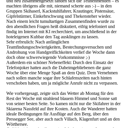
und neu zusammengesetzt fanden sich die Teilnehmenden – es
machten übrigens alle mit, niemand scherte aus :-) – in den
Gruppen Skihaserl, Kackstuhlfahrer, Krautinger, Pistensäue,
Gipfelstürmer, Einkehrschwung und Thekensteher wieder.
Nach einem leicht tumultartigen Zusammenfinden wurde zu
den abendlichen Fragen heiß diskutiert, eifrig telefoniert und
findig im Internet mit KI recherchiert, um anschließend in der
hoteleigenen Kuhbar den Tag ausklingen zu lassen.
Sehr erfreulich: Nach anfänglichen
Teamfindungsschwierigkeiten, Bestechungsversuchen und
Androhung von Handgreiflichkeiten verlief die Woche dann
doch ohne schwerwiegende Vorkommnisse ;-)
Außerdem ein schöner Nebeneffekt: Durch den Einsatz der
Telefonjoker hatten auch die Daheimgebliebenen die ganz
Woche über eine Menge Spaß an dem Quiz. Dem Vernehmen
nach sollen manche sogar ihre Schlafenszeiten nach hinten
verschoben haben, um ja mögliche Anrufe nicht zu verpassen.
Wie vorhergesagt, zeigte sich das Wetter ab Montag für den
Rest der Woche mit strahlend blauem Himmel und Sonne satt
von seiner besten Seite. So kamen nicht nur die Skifahrer in der
Skiarena Nassfeld auf ihre Kosten. Auch die Wanderer hatten
ideale Bedingungen für Ausflüge auf den Berg, über den
Pressegger See, aber auch nach Villach, Klagenfurt und an den
Wörthersee.