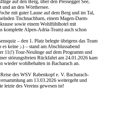
flüge auf den Berg, über den Pressegger See,
rt und an den Wörthersee.
 Woche mit guter Laune auf dem Berg und im Tal,
selnden Tischnachbarn, einem Magen-Darm-
skrause sowie einem Wohlfühlhotel mit
 das komplette Alpen-Adria-Team) auch schon
nsquiz – den 1. Platz belegte übrigens das Team
 es keine ;-) – stand am Abschlussabend
 der 11(!) Tour-Neulinge auf dem Programm und
einer störungsfreien Rückfahrt am 24.01.2026 kam
n wieder wohlbehalten in Bacharach an.
ie Reise des WSV Rabenkopf e. V. Bacharach-
rversammlung am 13.03.2026 weitergeht und
e letzte des Vereins gewesen ist!