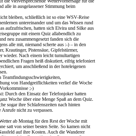
uf die vielversprechende Wettervorhersage für die
nd alle in ausgelassener Stimmung beim
icht bleiben, schließlich ist so eine WSV-Reise
enlernen untereinander und um das Wissen rund
aufzufrischen, hatten sich Elvira und Silke aus
eisegruppe mit einem Quiz allabendlich zu
und neu zusammengesetzt fanden sich die
ns alle mit, niemand scherte aus :-) – in den
r, Krautinger, Pistensäue, Gipfelstürmer,
 wieder. Nach einem leicht tumultartigen
lichen Fragen heiß diskutiert, eifrig telefoniert
erchiert, um anschließend in der hoteleigenen
ssen.
en Teamfindungsschwierigkeiten,
ung von Handgreiflichkeiten verlief die Woche
Vorkommnisse ;-)
: Durch den Einsatz der Telefonjoker hatten
 ganz Woche über eine Menge Spaß an dem Quiz.
e sogar ihre Schlafenszeiten nach hinten
 Anrufe nicht zu verpassen.
 Wetter ab Montag für den Rest der Woche mit
e satt von seiner besten Seite. So kamen nicht
 Nassfeld auf ihre Kosten. Auch die Wanderer