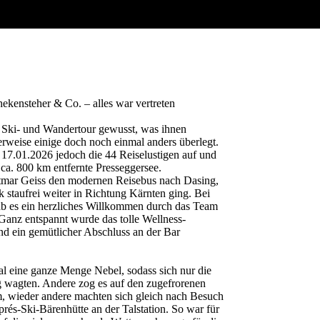
hekensteher & Co. – alles war vertreten
 Ski- und Wandertour gewusst, was ihnen
herweise einige doch noch einmal anders überlegt.
17.01.2026 jedoch die 44 Reiselustigen auf und
 ca. 800 km entfernte Presseggersee.
etmar Geiss den modernen Reisebus nach Dasing,
 staufrei weiter in Richtung Kärnten ging. Bei
b es ein herzliches Willkommen durch das Team
Ganz entspannt wurde das tolle Wellness-
nd ein gemütlicher Abschluss an der Bar
al eine ganze Menge Nebel, sodass sich nur die
 wagten. Andere zog es auf den zugefrorenen
, wieder andere machten sich gleich nach Besuch
rés-Ski-Bärenhütte an der Talstation. So war für