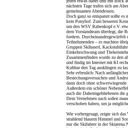
jeden etwas dabei und mit Blick a
nächsten Tage trafen sich am Abe
gemeinsamen Abendessen.
Doch ganz so entspannt sollte es n
kein Ponyhof. Zum besseren Kenn
um den WSV Rabenkopf e.V. etwas 
dem Vorstandteam überlegt, die R
fordern. Durcheinandergewürfelt 
Teilnehmenden – es machten übrige
Gruppen Skihaserl, Kackstuhlfahre
Einkehrschwung und Thekensteher
Zusammenfinden wurde zu den abend
und findig im Internet mit KI rech
Kuhbar den Tag ausklingen zu la
Sehr erfreulich: Nach anfänglich
Bestechungsversuchen und Androh
dann doch ohne schwerwiegende 
Außerdem ein schöner Nebeneffekt
auch die Daheimgebliebenen die
Dem Vernehmen nach sollen manch
verschoben haben, um ja mögliche
Wie vorhergesagt, zeigte sich das
strahlend blauem Himmel und Sonn
nur die Skifahrer in der Skiarena